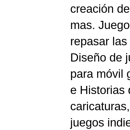
creación d
mas. Juego
repasar las 
Diseño de 
para móvil g
e Historias
caricatura
juegos indi