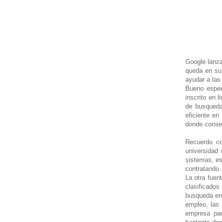
Google lanza
queda en su 
ayudar a las
Bueno esper
inscrito en 
de busqueda
eficiente e
donde conseg
Recuerdo c
universidad 
sistemas, es
contratando
La otra fuen
clasificados
busqueda en 
empleo, las
empresa par