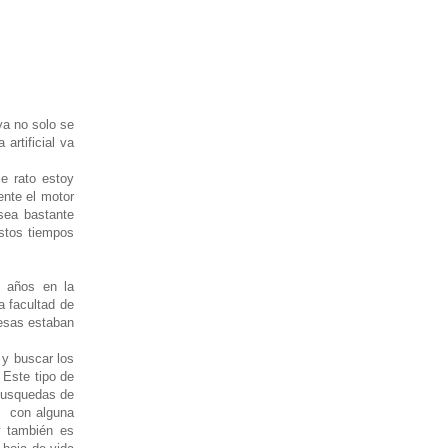
ya no solo se
artificial va
e rato estoy
ente el motor
sea bastante
stos tiempos
 años en la
a facultad de
resas estaban
 y buscar los
 Este tipo de
 busquedas de
ó con alguna
y también es