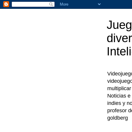
Jueg
diver
Intel
Videojuegos
videojueg
multiplica
Noticias e
indies y n
profesor d
goldberg