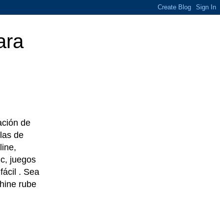
ara
eación de
las de
line,
c, juegos
ácil . Sea
chine rube