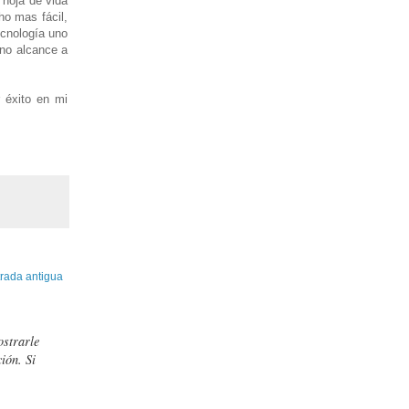
 hoja de vida
ho mas fácil,
ecnología uno
 no alcance a
 éxito en mi
rada antigua
ostrarle
ión. Si