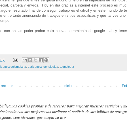
gastante, por que antes se gasta mucho dinero en la impresión de las fotos,
ecial, carpeta y envíos. Hoy en día gracias a internet este proceso es muc
argo el resultado final de conseguir trabajo es el difícil y en este mundo de t
o entre tanto anunciando de trabajos en sitios específicos y que tal ves uno
tiempo.
o con ansias poder probar esta nueva herramienta de google....ah y tener
.
2017
ricatura colombiana
,
caricatura tecnologica
,
tecnología
 reciente
Inicio
Ent
Utilizamos cookies propias y de terceros para mejorar nuestros servicios y m
elacionada con sus preferencias mediante el análisis de sus hábitos de navegac
egando, consideramos que acepta su uso.