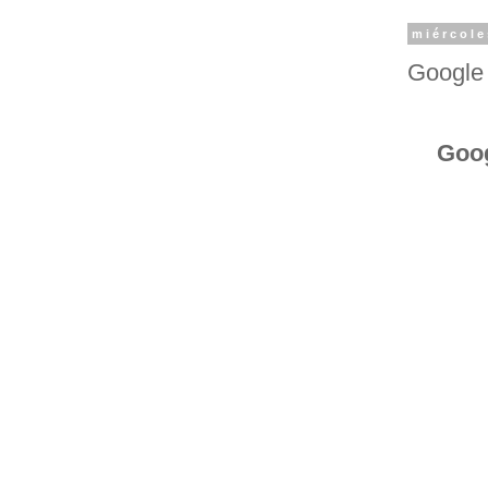
miércole
Google 
Goog