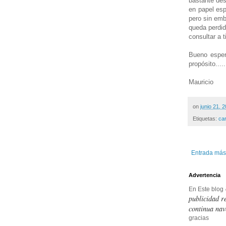
bastante des
en papel esp
pero sin emb
queda perdid
consultar a 
Bueno esper
propósito....
Mauricio
on
junio 21, 
Etiquetas:
ca
Entrada más
Advertencia
En Este blog
publicidad r
continua nav
gracias