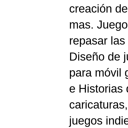
creación d
mas. Juego
repasar las 
Diseño de 
para móvil g
e Historias
caricatura
juegos indi