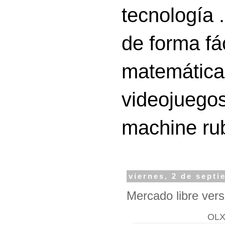
tecnología 
de forma fá
matemáticas
videojuegos
machine ru
viernes, 2 de sept
Mercado libre ver
OLX