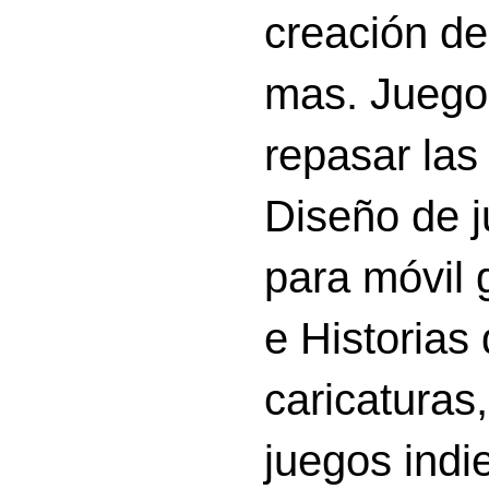
creación d
mas. Juego
repasar las 
Diseño de 
para móvil g
e Historias
caricatura
juegos indi