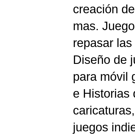
creación d
mas. Juego
repasar las 
Diseño de 
para móvil g
e Historias
caricatura
juegos indi