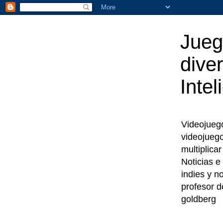
Jueg
diver
Intel
Videojuegos
videojueg
multiplica
Noticias e
indies y n
profesor d
goldberg