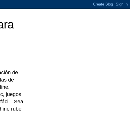
ara
eación de
las de
line,
c, juegos
ácil . Sea
chine rube