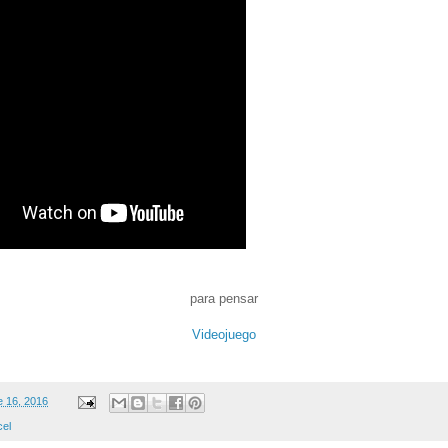
para pensar
Videojuego
e 16, 2016
cel