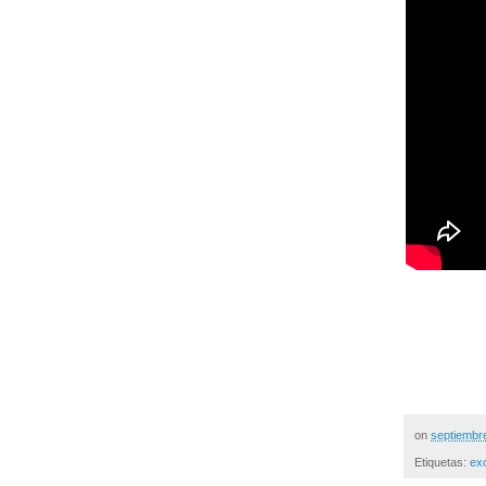
on
septiembr
Etiquetas:
ex