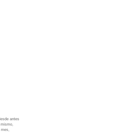
desde antes
l mismo,
o mes,