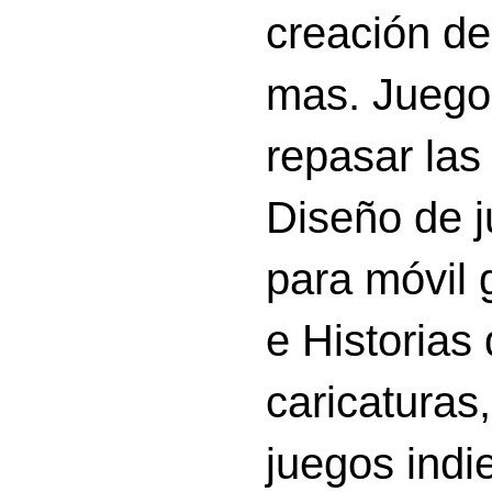
creación d
mas. Juego
repasar las 
Diseño de 
para móvil g
e Historias
caricatura
juegos indi