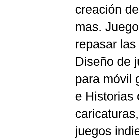
creación d
mas. Juego
repasar las 
Diseño de 
para móvil g
e Historias
caricatura
juegos indi