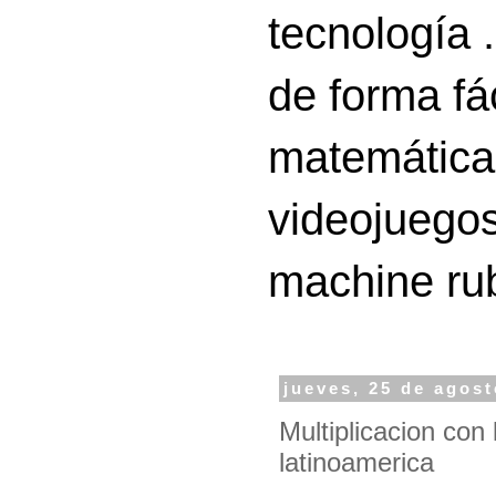
tecnología 
de forma fá
matemáticas
videojuegos
machine ru
jueves, 25 de agos
Multiplicacion con 
latinoamerica