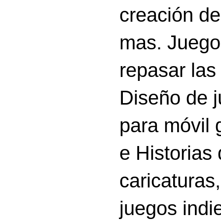
creación d
mas. Juego
repasar las 
Diseño de 
para móvil g
e Historias
caricatura
juegos indi