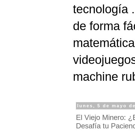
tecnología 
de forma fá
matemáticas
videojuegos
machine ru
lunes, 5 de mayo d
El Viejo Minero: ¿
Desafía tu Pacien