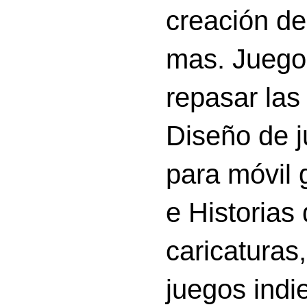
creación d
mas. Juego
repasar las 
Diseño de 
para móvil g
e Historias
caricatura
juegos indi