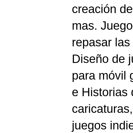
creación d
mas. Juego
repasar las 
Diseño de 
para móvil g
e Historias
caricatura
juegos indi