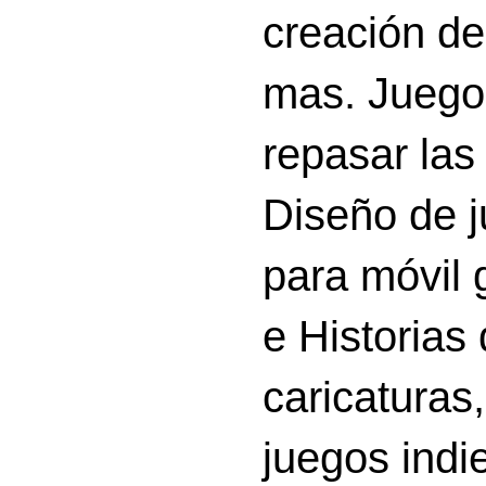
creación d
mas. Juego
repasar las 
Diseño de 
para móvil g
e Historias
caricatura
juegos indi