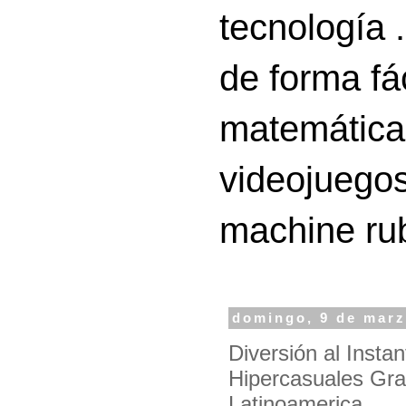
tecnología 
de forma fá
matemáticas
videojuegos
machine ru
domingo, 9 de marz
Diversión al Insta
Hipercasuales Gra
Latinoamerica