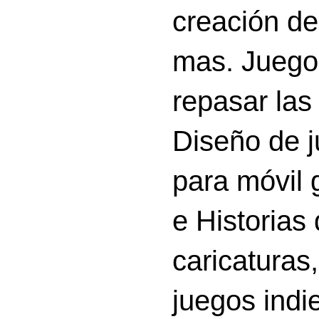
creación d
mas. Juego
repasar las 
Diseño de 
para móvil g
e Historias
caricatura
juegos indi