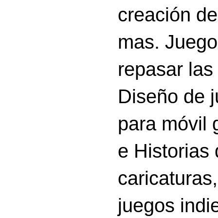
creación d
mas. Juego
repasar las 
Diseño de 
para móvil g
e Historias
caricatura
juegos indi