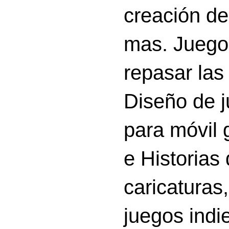
creación d
mas. Juego
repasar las 
Diseño de 
para móvil g
e Historias
caricatura
juegos indi