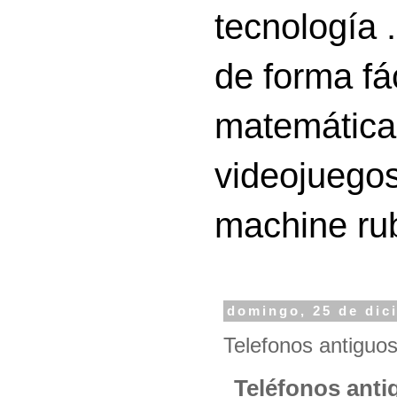
tecnología 
de forma fá
matemáticas
videojuegos
machine ru
domingo, 25 de dic
Telefonos antiguo
Teléfonos anti