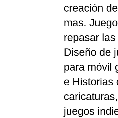
creación d
mas. Juego
repasar las 
Diseño de 
para móvil g
e Historias
caricatura
juegos indi