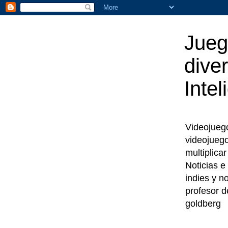
Jueg
diver
Intel
Videojuegos
videojueg
multiplica
Noticias e
indies y n
profesor d
goldberg