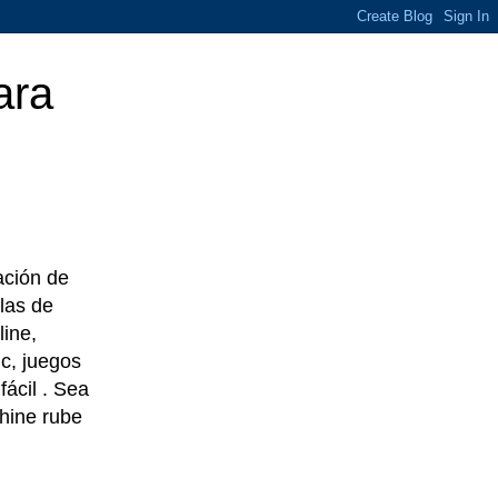
ara
eación de
las de
line,
c, juegos
ácil . Sea
chine rube