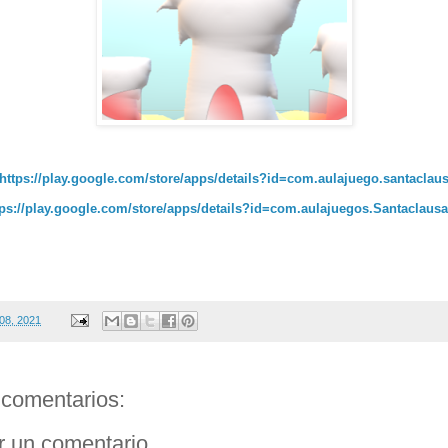
https://play.google.com/store/apps/details?id=com.aulajuego.santaclau
tps://play.google.com/store/apps/details?id=com.aulajuegos.Santaclaus
 08, 2021
comentarios:
r un comentario