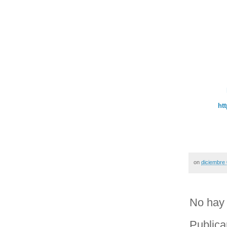
ht
on
diciembre
No hay 
Publica