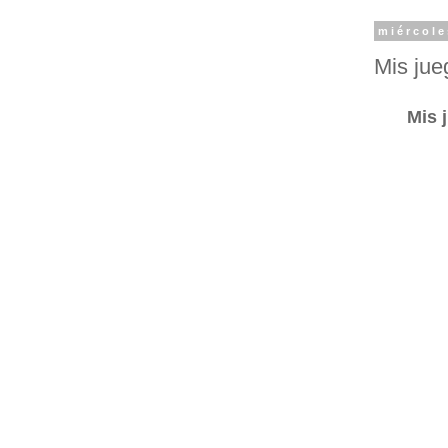
miércole
Mis jue
Mis j