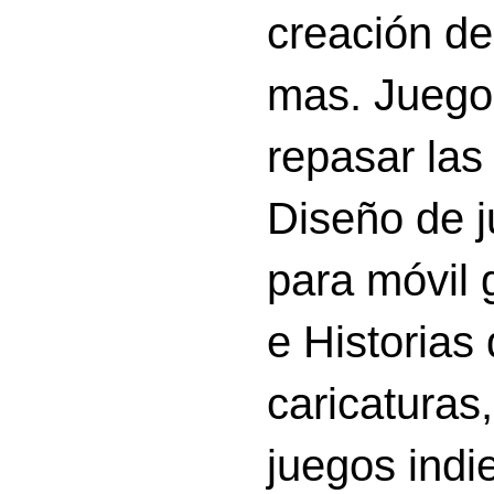
creación d
mas. Juego
repasar las 
Diseño de 
para móvil g
e Historias
caricatura
juegos indi