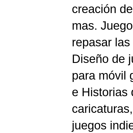
creación d
mas. Juego
repasar las 
Diseño de 
para móvil g
e Historias
caricatura
juegos indi