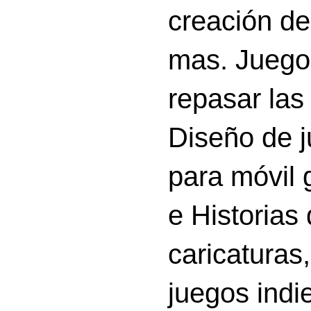
creación d
mas. Juego
repasar las 
Diseño de 
para móvil g
e Historias
caricatura
juegos indi