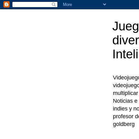
Jueg
diver
Intel
Videojuegos
videojueg
multiplica
Noticias e
indies y n
profesor d
goldberg