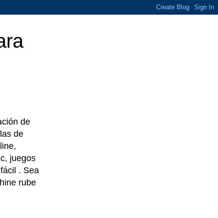
ara
eación de
las de
line,
c, juegos
ácil . Sea
chine rube