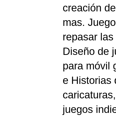
creación d
mas. Juego
repasar las 
Diseño de 
para móvil g
e Historias
caricatura
juegos indi