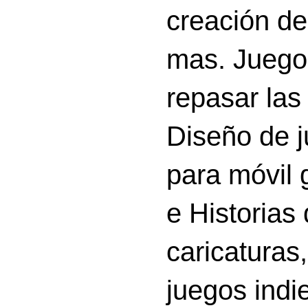
creación d
mas. Juego
repasar las 
Diseño de 
para móvil g
e Historias
caricatura
juegos indi