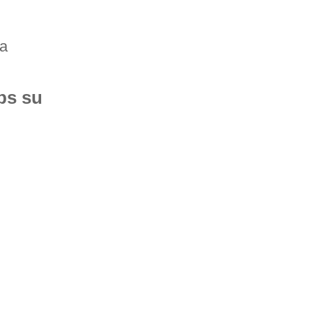
ma
obs su