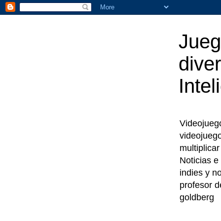
Jueg
diver
Intel
Videojuegos
videojueg
multiplica
Noticias e
indies y n
profesor d
goldberg