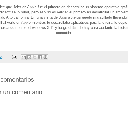
dice que Jobs en Apple fue el primero en desarrollar un sistema operativo grafi
rosoft se lo robot, pero eso no es verdad el primero en desarrollar un ambient
lo Alto california. En una visita de Jobs a Xeros quedo maravillado llevandol
l al verlo en Apple mientras le desarollaba aplicativos para la oficina lo copio 
 creando microsoft windows 3.11 y luego el 95, de hay para adelante la histor
conocida.
020
comentarios:
r un comentario