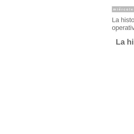
miércole
La hist
operati
La hi