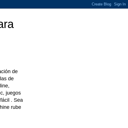
ara
eación de
las de
line,
c, juegos
ácil . Sea
chine rube