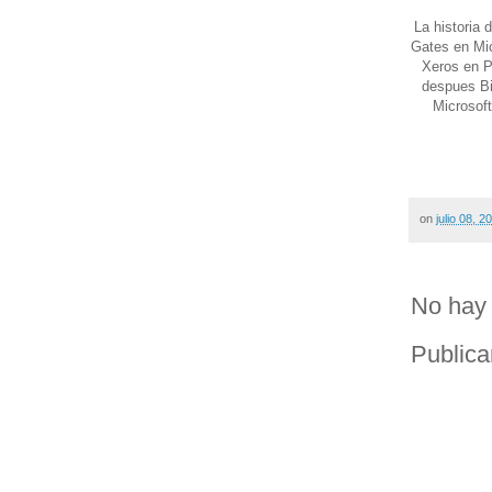
La historia 
Gates en Mic
Xeros en Pa
despues Bil
Microsoft
on
julio 08, 2
No hay 
Publica