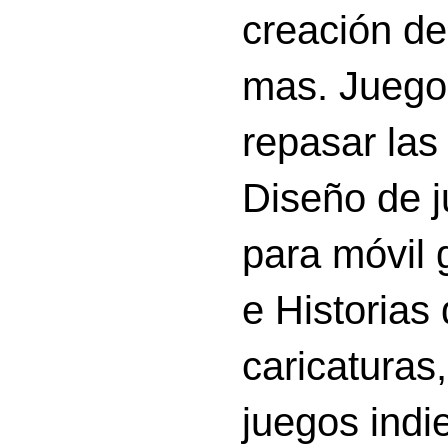
creación d
mas. Juego
repasar las 
Diseño de 
para móvil g
e Historias
caricatura
juegos indi