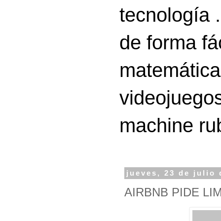
tecnología 
de forma fá
matemáticas
videojuegos
machine ru
jueves, 23 de julio
AIRBNB PIDE L