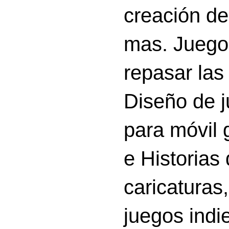
creación d
mas. Juego
repasar las 
Diseño de 
para móvil g
e Historias
caricatura
juegos indi