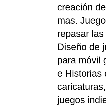
creación d
mas. Juego
repasar las 
Diseño de 
para móvil g
e Historias
caricatura
juegos indi