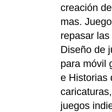
creación d
mas. Juego
repasar las 
Diseño de 
para móvil g
e Historias
caricatura
juegos indi