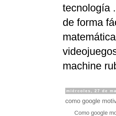
tecnología 
de forma fá
matemáticas
videojuegos
machine ru
miércoles, 27 de m
como google motiv
Como google mot