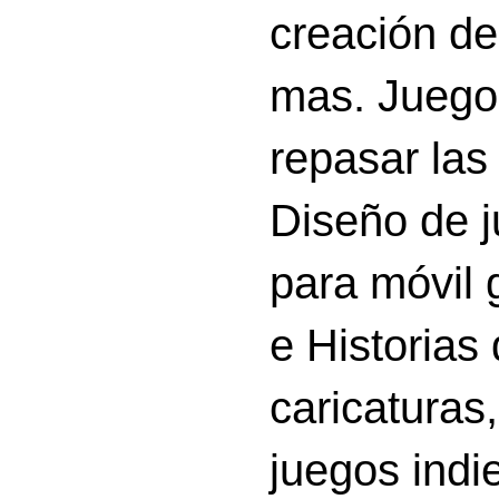
creación d
mas. Juego
repasar las 
Diseño de 
para móvil g
e Historias
caricatura
juegos indi