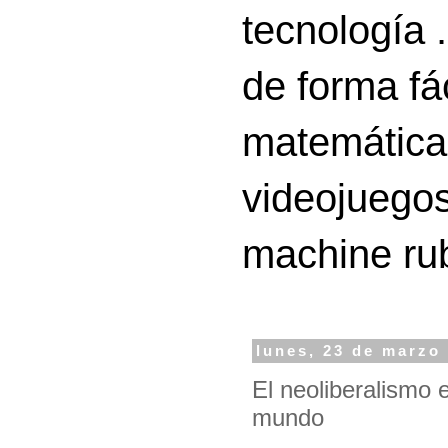
tecnología 
de forma fá
matemáticas
videojuegos
machine ru
lunes, 23 de marzo
El neoliberalismo e
mundo