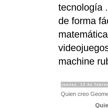
tecnología 
de forma fá
matemáticas
videojuegos
machine ru
jueves, 13 de febre
Quien creo Geome
Quie