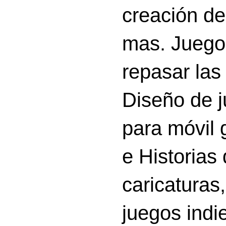
creación d
mas. Juego
repasar las 
Diseño de 
para móvil g
e Historias
caricatura
juegos indi