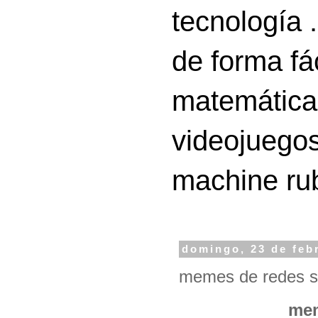
tecnología 
de forma fá
matemáticas
videojuegos
machine ru
domingo, 23 de feb
memes de redes s
mem