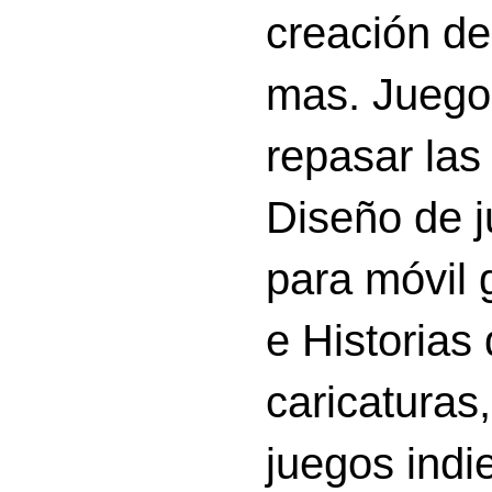
creación d
mas. Juego
repasar las 
Diseño de 
para móvil g
e Historias
caricatura
juegos indi