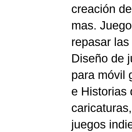
creación d
mas. Juego
repasar las 
Diseño de 
para móvil g
e Historias
caricatura
juegos indi