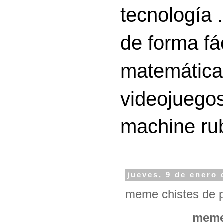
tecnología 
de forma fá
matemáticas
videojuegos
machine ru
jueves, 9 de enero 
meme chistes de p
meme