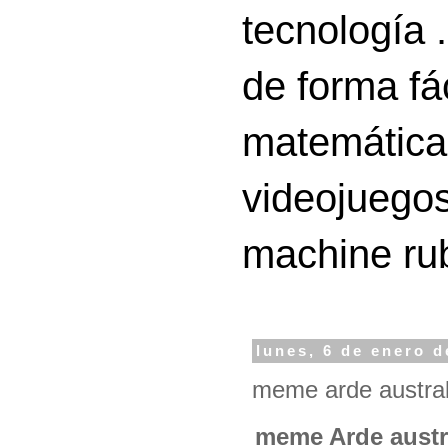
tecnología 
de forma fá
matemáticas
videojuegos
machine ru
lunes, 6 de enero d
meme arde australi
meme Arde austra