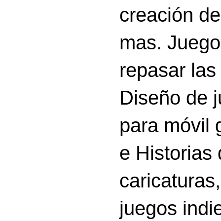
creación d
mas. Juego
repasar las 
Diseño de 
para móvil g
e Historias
caricatura
juegos indi