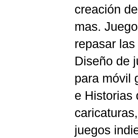
creación d
mas. Juego
repasar las 
Diseño de 
para móvil g
e Historias
caricatura
juegos indi