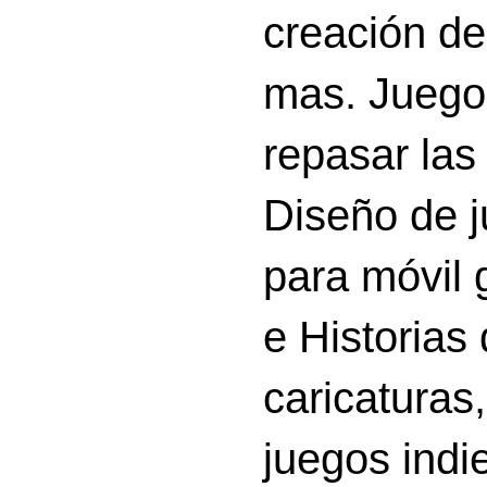
creación d
mas. Juego
repasar las 
Diseño de 
para móvil g
e Historias
caricatura
juegos indi