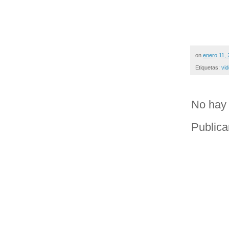
on
enero 11,
Etiquetas:
vi
No hay 
Publica