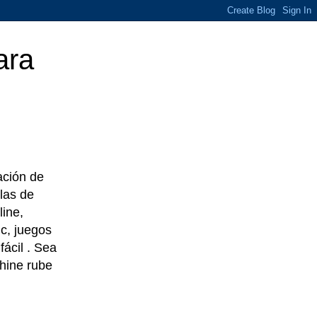
ara
eación de
las de
line,
c, juegos
ácil . Sea
chine rube