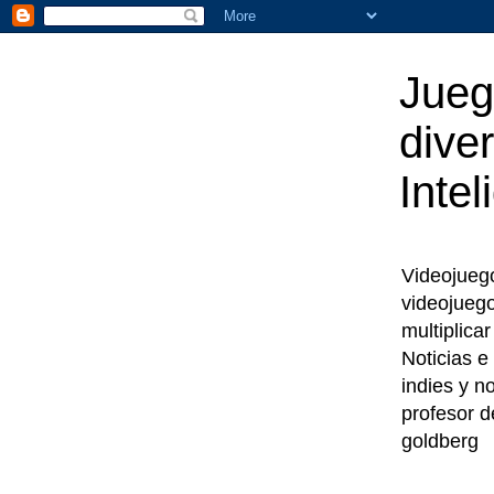
Jueg
diver
Intel
Videojuegos
videojueg
multiplica
Noticias e
indies y n
profesor d
goldberg