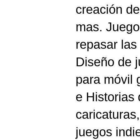
creación d
mas. Juego
repasar las 
Diseño de 
para móvil g
e Historias
caricatura
juegos indi