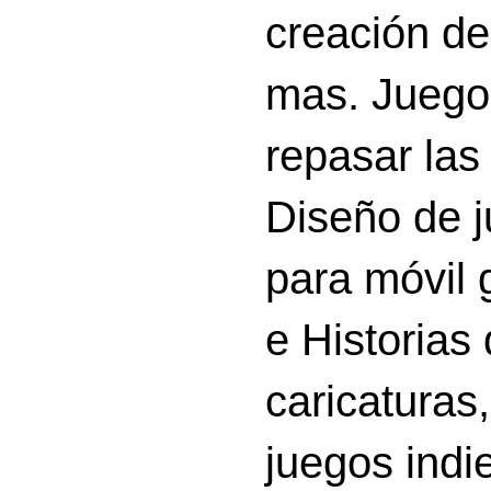
creación d
mas. Juego
repasar las 
Diseño de 
para móvil g
e Historias
caricatura
juegos indi