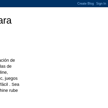
ara
eación de
las de
line,
c, juegos
ácil . Sea
chine rube