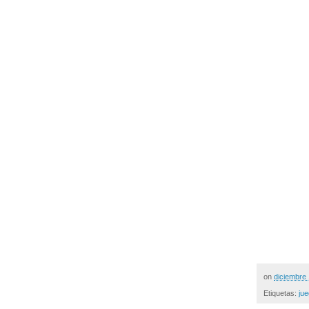
on
diciembre
Etiquetas:
ju