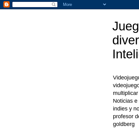
Jueg
diver
Intel
Videojuegos
videojueg
multiplica
Noticias e
indies y n
profesor d
goldberg