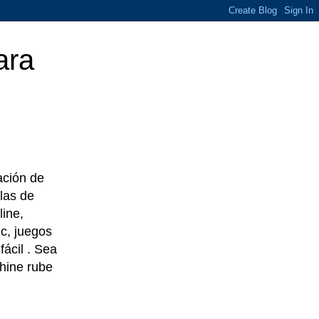
ara
eación de
las de
line,
c, juegos
ácil . Sea
chine rube