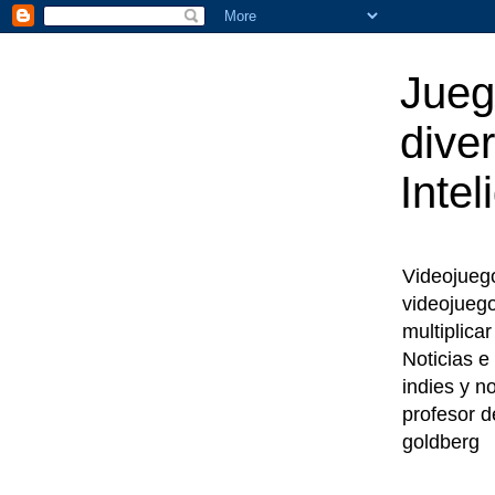
Jueg
diver
Intel
Videojuegos
videojueg
multiplica
Noticias e
indies y n
profesor d
goldberg