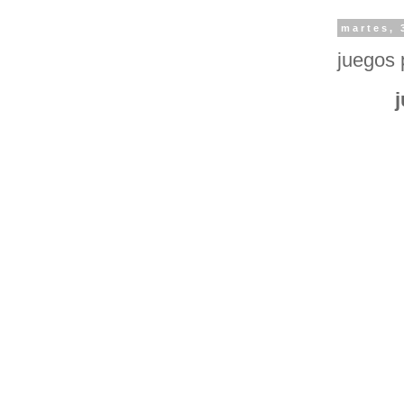
martes, 
juegos 
j