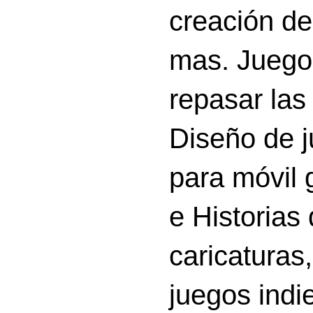
creación d
mas. Juego
repasar las 
Diseño de 
para móvil g
e Historias
caricatura
juegos indi