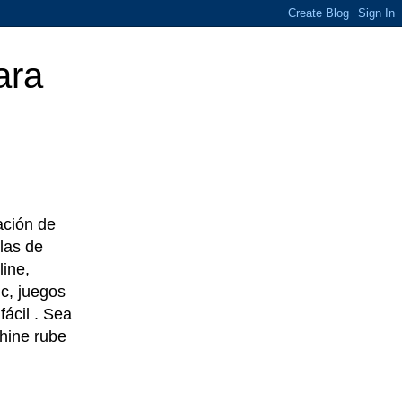
ara
eación de
las de
line,
c, juegos
ácil . Sea
chine rube