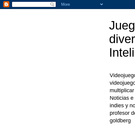
Jueg
diver
Intel
Videojuegos
videojueg
multiplica
Noticias e
indies y n
profesor d
goldberg