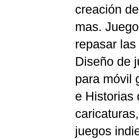
creación d
mas. Juego
repasar las 
Diseño de 
para móvil g
e Historias
caricatura
juegos indi