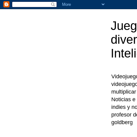
Jueg
diver
Intel
Videojuegos
videojueg
multiplica
Noticias e
indies y n
profesor d
goldberg