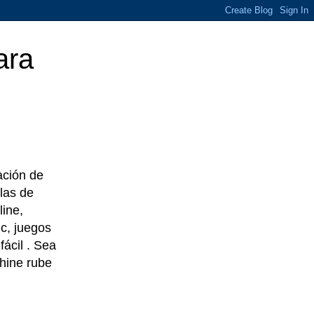
ara
eación de
las de
line,
c, juegos
ácil . Sea
chine rube