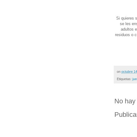
Si quieres 
se les en
adultos 
residuos o 
on
octubre 1
Etiquetas:
ju
No hay 
Publica