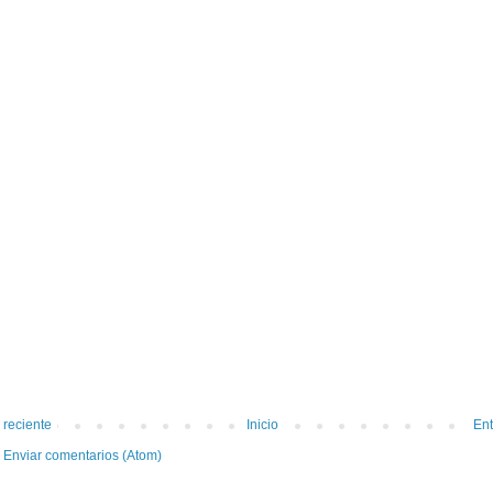
 reciente
Inicio
Ent
:
Enviar comentarios (Atom)