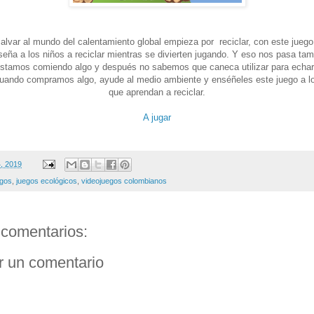
salvar al mundo del calentamiento global empieza por reciclar, con este jueg
seña a los niños a reciclar mientras se divierten jugando. Y eso nos pasa tam
estamos comiendo algo y después no sabemos que caneca utilizar para echar
cuando compramos algo, ayude al medio ambiente y enséñeles este juego a lo
que aprendan a reciclar.
A jugar
4, 2019
egos
,
juegos ecológicos
,
videojuegos colombianos
comentarios:
r un comentario