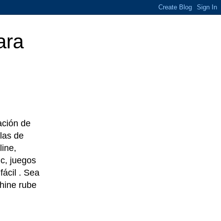
ara
eación de
las de
line,
c, juegos
ácil . Sea
chine rube