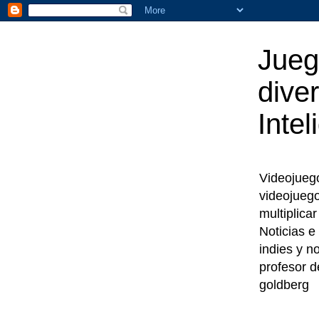
Jueg
diver
Intel
Videojuegos
videojueg
multiplica
Noticias e
indies y n
profesor d
goldberg