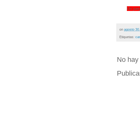
Un jueg
on
agosto 30
Etiquetas:
ca
No hay 
Publica