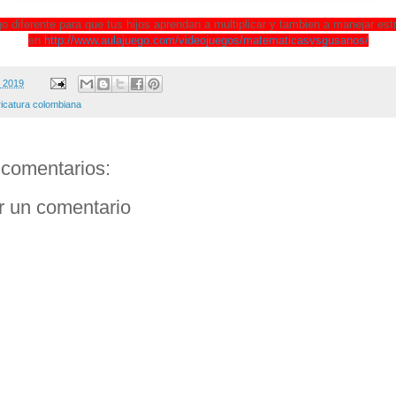
o diferente para que tus hijos aprendan a multiplicar y tambien a manejar est
en
http://www.aulajuego.com/videojuegos/matematicasvsgusanos/
, 2019
ricatura colombiana
comentarios:
r un comentario