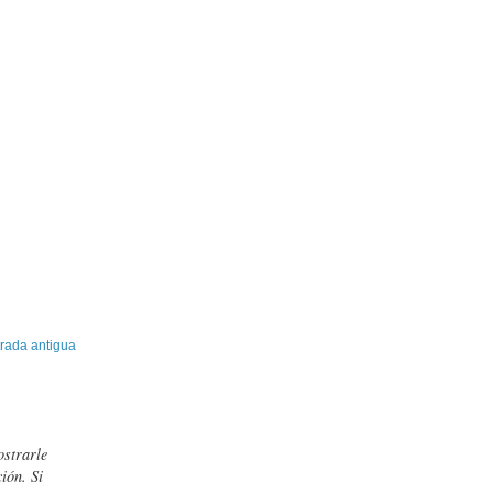
rada antigua
ostrarle
ión. Si