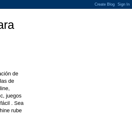
ara
eación de
las de
line,
c, juegos
ácil . Sea
chine rube