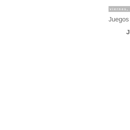
viernes,
Juegos 
J