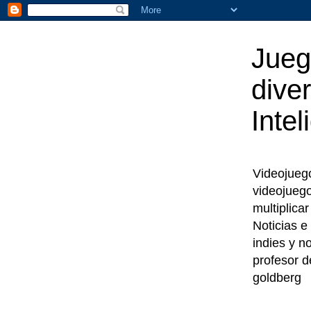
Jueg
diver
Intel
Videojuegos
videojueg
multiplica
Noticias e
indies y n
profesor d
goldberg