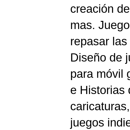
creación d
mas. Juego
repasar las 
Diseño de 
para móvil g
e Historias
caricatura
juegos indi