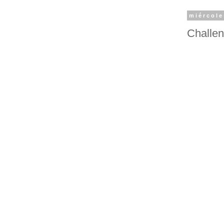
miércole
Challen