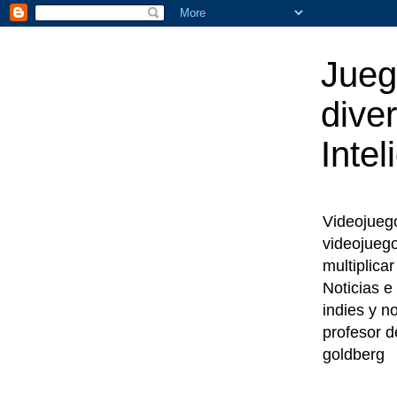
Jueg
diver
Intel
Videojuegos
videojueg
multiplica
Noticias e
indies y n
profesor d
goldberg