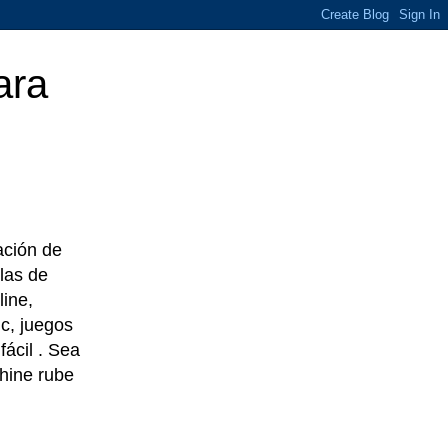
ara
eación de
las de
line,
c, juegos
ácil . Sea
chine rube