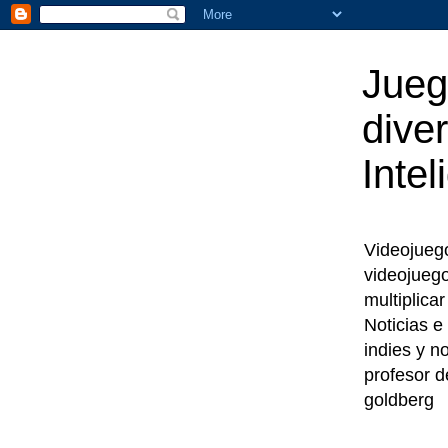
Jueg
diver
Intel
Videojuegos
videojueg
multiplica
Noticias e
indies y n
profesor d
goldberg