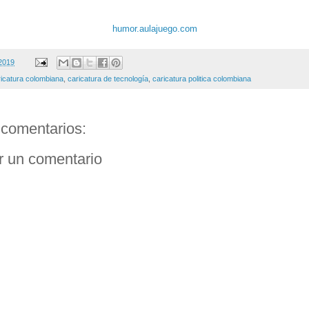
humor.aulajuego.com
2019
ricatura colombiana
,
caricatura de tecnología
,
caricatura politica colombiana
comentarios:
r un comentario